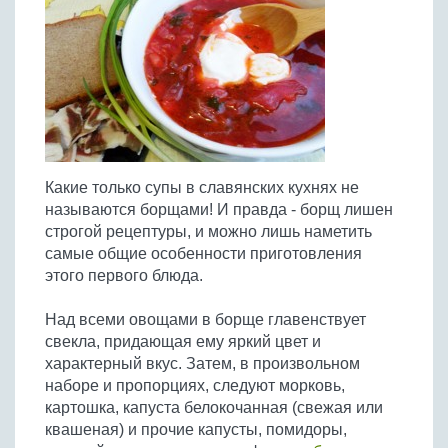
Птица
Холодные супы
Из яиц и другие
Отварное мясо
Жареная рыба
Вся птица
Супы-пюре
Овощи
Запеченное мясо
Отварная и паровая
Молочные супы
Жареная птица
Все овощи
Тушеное мясо
Выпечка
Запеченная рыба
Сладкие супы
Отварная птица
Из мясного фарша
Жареные овощи
Вся выпечка
Тушеная рыба
Соусы
Запеченная птица
Из субпродуктов
Отварные овощи
Из рыбного фарша
Торты и пирожные
Все соусы
Тушеная птица
Напитки
Из мясопродуктов
Тушеные овощи
Какие только супы в славянских кухнях не
Морепродукты
Пироги и пирожки
Из фарша птицы
Соусы к мясу
Все напитки
называются борщами! И правда - борщ лишен
Запеченные овощи
Заготовки
Суши и роллы
Кексы и маффины
Из субпродуктов птицы
строгой рецептуры, и можно лишь наметить
Соусы к рыбе
Алкогольные напитки
Все заготовки
Печенье и булочки
Десерты
самые общие особенности приготовления
Соусы к овощам
Безалкогольные напитки
этого первого блюда.
Блины и оладьи
Ягоды и фрукты
Конфеты и сладости
Другие соусы
Ещё...
Пиццы
Овощи
Над всеми овощами в борще главенствует
Десерты
Молочные продукты
свекла, придающая ему яркий цвет и
Кремы
Грибы
характерный вкус. Затем, в произвольном
Пельмени, вареники
Другие заготовки
наборе и пропорциях, следуют морковь,
Макароны
картошка, капуста белокочанная (свежая или
Грибы
квашеная) и прочие капусты, помидоры,