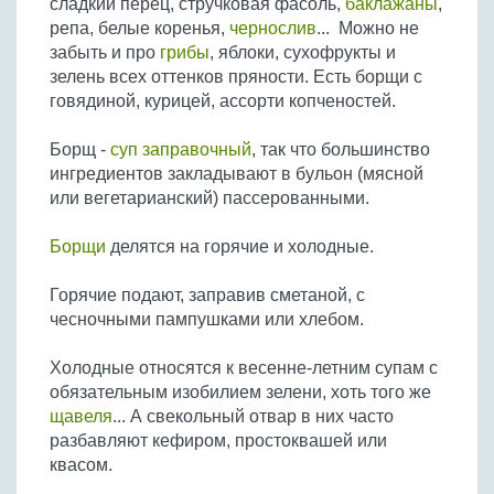
сладкий перец, стручковая фасоль,
баклажаны
,
Бобовые
репа, белые коренья,
чернослив
... Можно не
Яйца
забыть и про
грибы
, яблоки, сухофрукты и
зелень всех оттенков пряности. Есть борщи с
Крупы
говядиной, курицей, ассорти копченостей.
Борщ -
суп заправочный
, так что большинство
ингредиентов закладывают в бульон (мясной
или вегетарианский) пассерованными.
Борщи
делятся на горячие и холодные.
Горячие подают, заправив сметаной, с
чесночными пампушками или хлебом.
Холодные относятся к весенне-летним супам с
обязательным изобилием зелени, хоть того же
щавеля
... А свекольный отвар в них часто
разбавляют кефиром, простоквашей или
квасом.