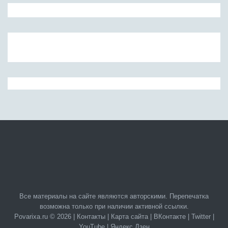
Все материалы на сайте являются авторскими. Перепечатка
возможна только при наличии активной ссылки.
Povarixa.ru © 2026 |
Контакты
|
Карта сайта
|
ВКонтакте
|
Twitter
|
YouTube
|
Яндекс.Дзен