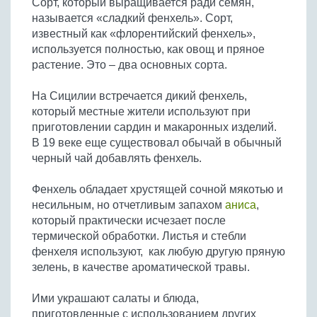
Сорт, который выращивается ради семян,
Бобовые
называется «сладкий фенхель». Сорт,
Яйца
известный как «флорентийский фенхель»,
используется полностью, как овощ и пряное
Крупы
растение. Это – два основных сорта.
На Сицилии встречается дикий фенхель,
который местные жители используют при
приготовлении сардин и макаронных изделий.
В 19 веке еще существовал обычай в обычный
черный чай добавлять фенхель.
Фенхель обладает хрустящей сочной мякотью и
несильным, но отчетливым запахом
аниса
,
который практически исчезает после
термической обработки. Листья и стебли
фенхеля используют, как любую другую пряную
зелень, в качестве ароматической травы.
Ими украшают салаты и блюда,
приготовленные с использованием других