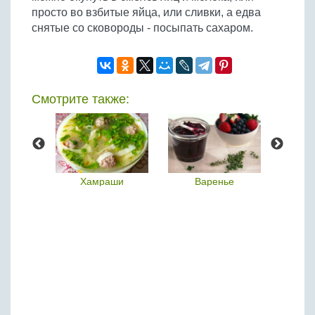
просто во взбитые яйца, или сливки, а едва
снятые со сковороды - посыпать сахаром.
Смотрите также:
- это
Хамраши
Варенье
Л