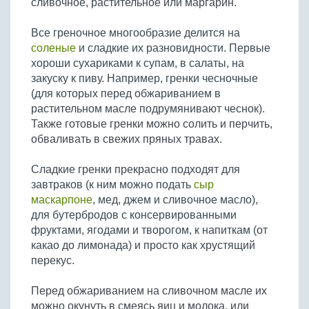
сливочное, растительное или маргарин.
Бобовые
Яйца
Все греночное многообразие делится на
соленые
и сладкие их разновидности. Первые
Крупы
хороши сухариками к супам, в салаты, на
закуску к пиву. Например, гренки чесночные
(для которых перед обжариванием в
растительном масле подрумянивают чеснок).
Также готовые гренки можно солить и перчить,
обваливать в свежих пряных травах.
Сладкие гренки прекрасно подходят для
завтраков (к ним можно подать
сыр
маскарпоне
, мед, джем и сливочное масло),
для бутербродов с консервированными
фруктами, ягодами и творогом, к напиткам (от
какао до лимонада) и просто как хрустящий
перекус.
Перед обжариванием на сливочном масле их
можно окунуть в смеясь яиц и молока, или