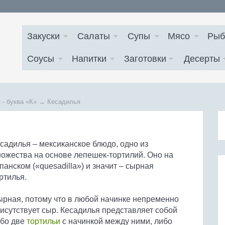
Закуски
Салаты
Супы
Мясо
Рыб
Соусы
Напитки
Заготовки
Десерты
 - буква
«К»
→
Кесадилья
садилья – мексиканское блюдо, одно из
ожества на основе лепешек-тортилий. Оно на
панском («quesadilla») и значит – сырная
ртилья.
рная, потому что в любой начинке непременно
исутствует сыр. Кесадилья представляет собой
бо две
тортильи
с начинкой между ними, либо