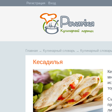
Регистрация
Вход
Главная
→
Кулинарный словарь
→
Кулинарный словарь
Кесадилья
Ке
мн
ис
то
Сы
пр
ли