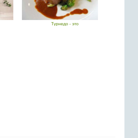
Турнедо - это
Мя