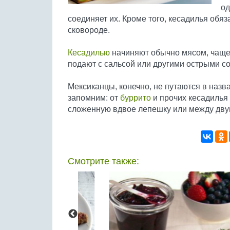
од
соединяет их. Кроме того, кесадилья обяз
сковороде.
Кесадилью
начиняют обычно мясом, чаще
подают с сальсой или другими острыми со
Мексиканцы, конечно, не путаются в назв
запомним: от
буррито
и прочих кесадилья 
сложенную вдвое лепешку или между двум
Смотрите также: