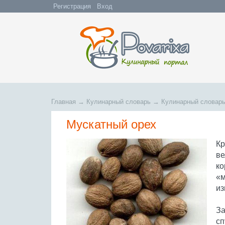
Регистрация
Вход
Главная
→
Кулинарный словарь
→
Кулинарный словарь
Мускатный орех
Кр
ве
ко
«м
из
За
сп