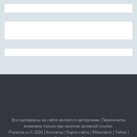
Все материалы на сайте являются авторскими. Перепечатка
возможна только при наличии активной ссылки.
Povarixa.ru © 2026 |
Контакты
|
Карта сайта
|
ВКонтакте
|
Twitter
|