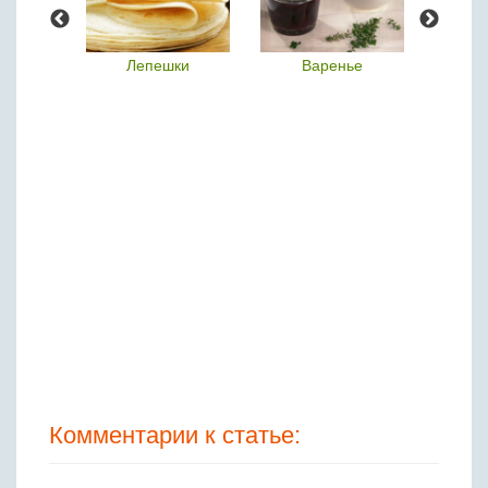
хлеб
Лепешки
Варенье
К
Комментарии к статье: