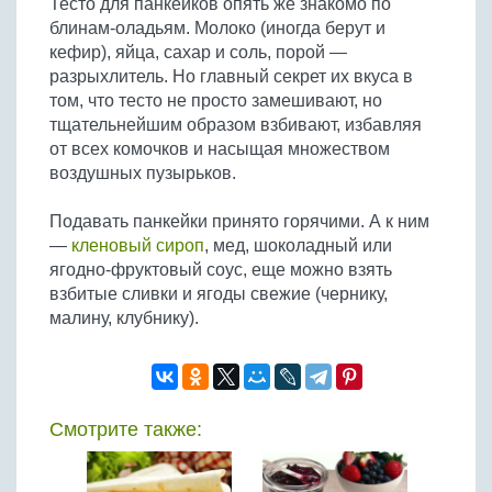
Тесто для панкейков опять же знакомо по
Бобовые
блинам-оладьям. Молоко (иногда берут и
Яйца
кефир), яйца, сахар и соль, порой —
разрыхлитель. Но главный секрет их вкуса в
Крупы
том, что тесто не просто замешивают, но
тщательнейшим образом взбивают, избавляя
от всех комочков и насыщая множеством
воздушных пузырьков.
Подавать панкейки принято горячими. А к ним
—
кленовый сироп
, мед, шоколадный или
ягодно-фруктовый соус, еще можно взять
взбитые сливки и ягоды свежие (чернику,
малину, клубнику).
Смотрите также: