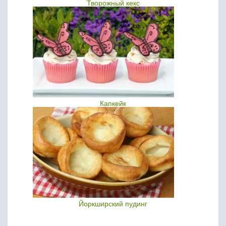
Творожный кекс
Капкейк
Йоркширский пудинг