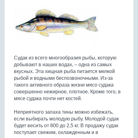
Птица
Холодные супы
Из яиц и другие
Отварное мясо
Жареная рыба
Вся птица
Супы-пюре
Овощи
Запеченное мясо
Отварная и паровая
Молочные супы
Жареная птица
Все овощи
Тушеное мясо
Выпечка
Запеченная рыба
Сладкие супы
Отварная птица
Из мясного фарша
Жареные овощи
Вся выпечка
Тушеная рыба
Соусы
Запеченная птица
Из субпродуктов
Отварные овощи
Из рыбного фарша
Торты и пирожные
Все соусы
Тушеная птица
Напитки
Из мясопродуктов
Тушеные овощи
Судак из всего многообразия рыбы, которую
Морепродукты
Пироги и пирожки
Из фарша птицы
Соусы к мясу
Все напитки
добывают в наших водах, – одна из самых
Запеченные овощи
Заготовки
Суши и роллы
Кексы и маффины
Из субпродуктов птицы
вкусных. Эта хищная рыба питается мелкой
Соусы к рыбе
Алкогольные напитки
Все заготовки
Печенье и булочки
Десерты
рыбой и водными беспозвоночными. Из-за
Соусы к овощам
Безалкогольные напитки
такого активного образа жизни мясо судака
Блины и оладьи
Ягоды и фрукты
Конфеты и сладости
Другие соусы
Ещё...
совершенно нежирное, плотное. Кроме того, в
Пиццы
Овощи
мясе судака почти нет костей.
Десерты
Молочные продукты
Кремы
Грибы
Неприятного запаха тины можно избежать,
Пельмени, вареники
Другие заготовки
если выбирать молодую рыбу. Молодой судак
Макароны
будет весить от 800 до 2,5 кг. В продажу судак
Грибы
поступает свежим, охлажденным и в