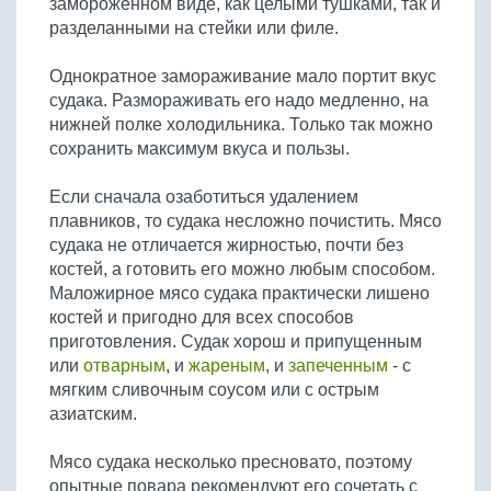
замороженном виде, как целыми тушками, так и
Бобовые
разделанными на стейки или филе.
Яйца
Однократное замораживание мало портит вкус
Крупы
судака. Размораживать его надо медленно, на
нижней полке холодильника. Только так можно
сохранить максимум вкуса и пользы.
Если сначала озаботиться удалением
плавников, то судака несложно почистить. Мясо
судака не отличается жирностью, почти без
костей, а готовить его можно любым способом.
Маложирное мясо судака практически лишено
костей и пригодно для всех способов
приготовления. Судак хорош и припущенным
или
отварным
, и
жареным
, и
запеченным
- с
мягким сливочным соусом или с острым
азиатским.
Мясо судака несколько пресновато, поэтому
опытные повара рекомендуют его сочетать с