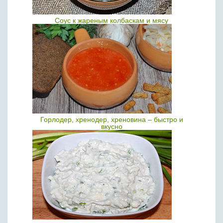
Соус к жареным колбаскам и мясу
Горлодер, хренодер, хреновина – быстро и
вкусно