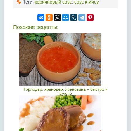
Теги:
коричневый соус
,
соус к мясу
Похожие рецепты:
Горлодер, хренодер, хреновина – быстро и
вкусно