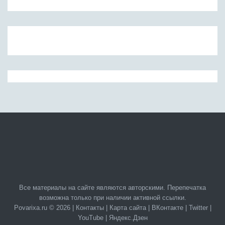
Все материалы на сайте являются авторскими. Перепечатка
возможна только при наличии активной ссылки.
Povarixa.ru © 2026 |
Контакты
|
Карта сайта
|
ВКонтакте
|
Twitter
|
YouTube
|
Яндекс.Дзен