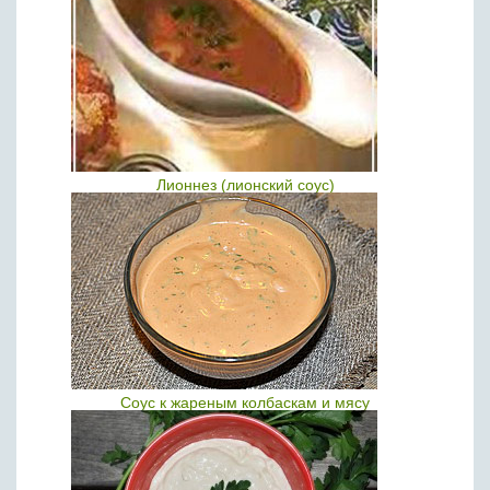
Лионнез (лионский соус)
Соус к жареным колбаскам и мясу