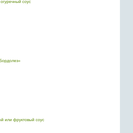
огуречный соус
Бордолез»
й или фруктовый соус