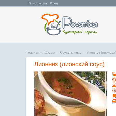
Регистрация
Вход
Главная
→
Соусы
→
Соусы к мясу
→
Лионнез (лионский
Лионнез (лионский соус)