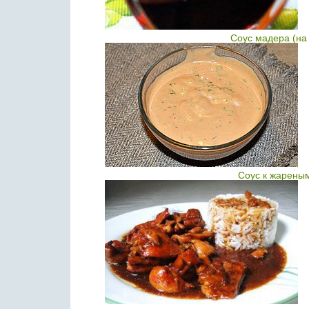
Соус мадера (на
Соус к жарены