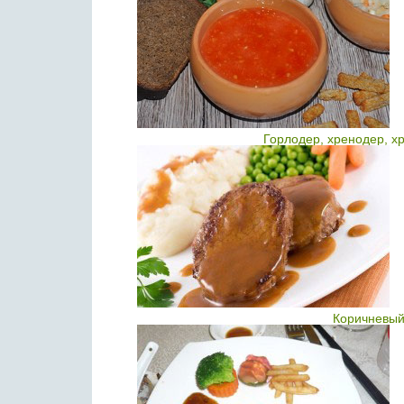
Горлодер, хренодер, х
Коричневый