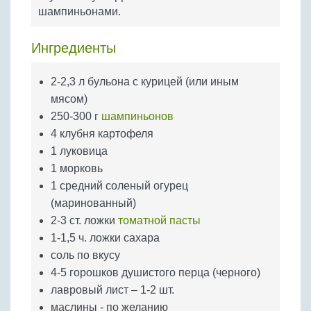
Бобовые
шампиньонами.
Яйца
Ингредиенты
Крупы
2-2,3 л бульона с курицей (или иным
мясом)
250-300 г
шампиньонов
4 клубня картофеля
1 луковица
1 морковь
1 средний соленый огурец
(маринованный)
2-3 ст. ложки
томатной пасты
1-1,5 ч. ложки сахара
соль по вкусу
4-5 горошков душистого перца (черного)
лавровый лист – 1-2 шт.
маслины - по желанию