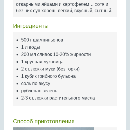
Бобовые
отварными яйцами и картофелем… хотя и
без них суп хорош: легкий, вкусный, сытный.
Яйца
Крупы
Ингредиенты
500 г шампиньонов
1 л воды
200 мл сливок 10-20% жирности
1 крупная луковица
2 ст. ложки муки (без горки)
1 кубик грибного бульона
соль по вкусу
рубленая зелень
2-3 ст. ложки растительного масла
Способ приготовления