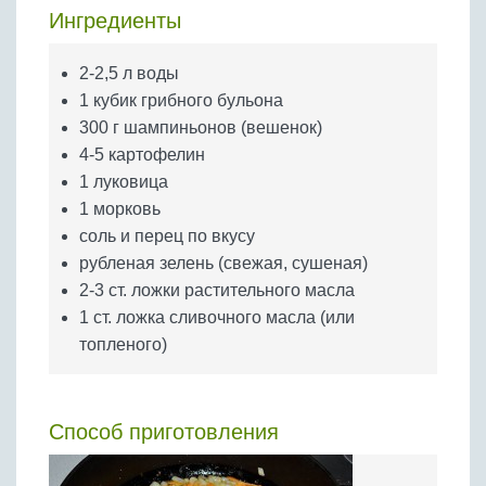
Бобовые
Ингредиенты
Яйца
2-2,5 л воды
Крупы
1 кубик грибного бульона
300 г шампиньонов (вешенок)
4-5 картофелин
1 луковица
1 морковь
соль и перец по вкусу
рубленая зелень (свежая, сушеная)
2-3 ст. ложки растительного масла
1 ст. ложка сливочного масла (или
топленого)
Способ приготовления