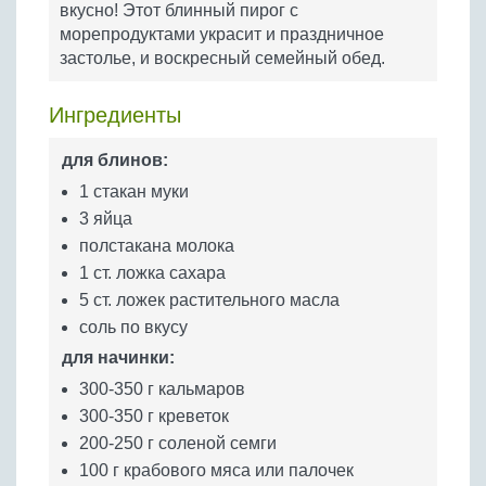
вкусно! Этот блинный пирог с
Бобовые
морепродуктами украсит и праздничное
Яйца
застолье, и воскресный семейный обед.
Крупы
Ингредиенты
для блинов:
1 стакан муки
3 яйца
полстакана молока
1 ст. ложка сахара
5 ст. ложек растительного масла
соль по вкусу
для начинки:
300-350 г кальмаров
300-350 г креветок
200-250 г соленой семги
100 г крабового мяса или палочек