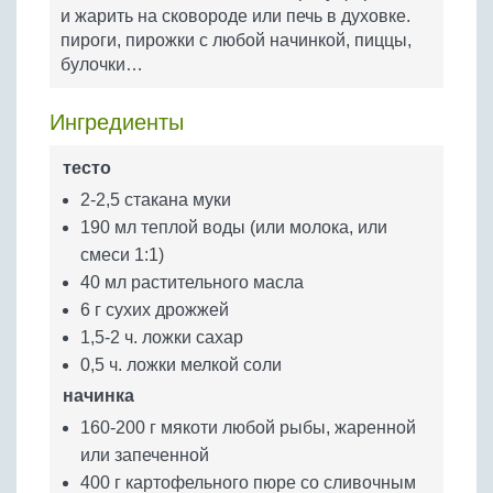
Бобовые
и жарить на сковороде или печь в духовке.
пироги, пирожки с любой начинкой, пиццы,
Яйца
булочки…
Крупы
Ингредиенты
тесто
2-2,5 стакана муки
190 мл теплой воды (или молока, или
смеси 1:1)
40 мл растительного масла
6 г сухих дрожжей
1,5-2 ч. ложки сахар
0,5 ч. ложки мелкой соли
начинка
160-200 г мякоти любой рыбы, жаренной
или запеченной
400 г картофельного пюре со сливочным