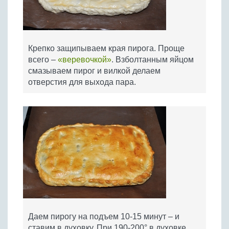
Крепко защипываем края пирога. Проще
всего –
«веревочкой»
. Взболтанным яйцом
смазываем пирог и вилкой делаем
отверстия для выхода пара.
Даем пирогу на подъем 10-15 минут – и
ставим в духовку. При 190-200° в духовке