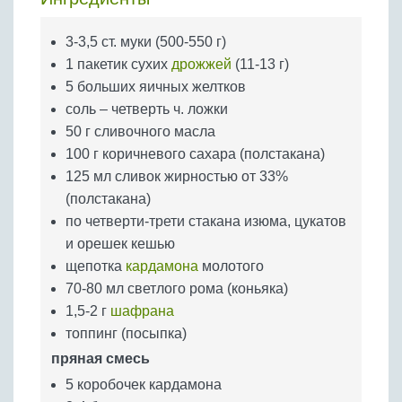
Бобовые
Яйца
3-3,5 ст. муки (500-550 г)
1 пакетик сухих
дрожжей
(11-13 г)
Крупы
5 больших яичных желтков
соль – четверть ч. ложки
50 г сливочного масла
100 г коричневого сахара (полстакана)
125 мл сливок жирностью от 33%
(полстакана)
по четверти-трети стакана изюма, цукатов
и орешек кешью
щепотка
кардамона
молотого
70-80 мл светлого рома (коньяка)
1,5-2 г
шафрана
топпинг (посыпка)
пряная смесь
5 коробочек кардамона