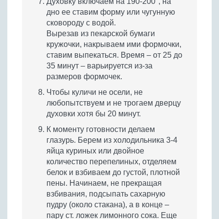
Духовку включаем на 190-200°, на
дно ее ставим форму или чугунную
сковороду с водой.
Вырезав из пекарской бумаги
кружочки, накрываем ими формочки,
ставим выпекаться. Время – от 25 до
35 минут – варьируется из-за
размеров формочек.
Чтобы куличи не осели, не
любопытствуем и не трогаем дверцу
духовки хотя бы 20 минут.
К моменту готовности делаем
глазурь. Берем из холодильника 3-4
яйца куриных или двойное
количество перепелиных, отделяем
белок и взбиваем до густой, плотной
пены. Начинаем, не прекращая
взбивания, подсыпать сахарную
пудру (около стакана), а в конце –
пару ст. ложек лимонного сока. Еще