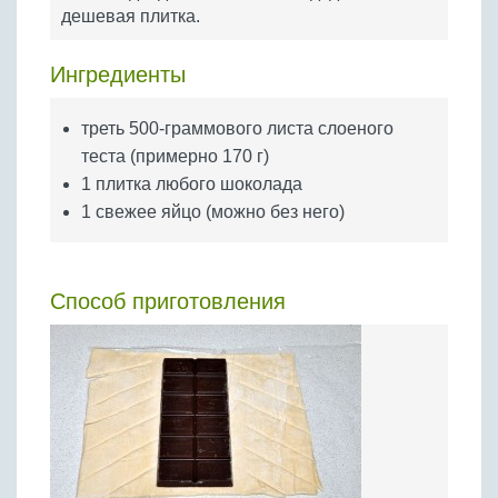
Бобовые
дешевая плитка.
Яйца
Ингредиенты
Крупы
треть 500-граммового листа слоеного
теста (примерно 170 г)
1 плитка любого шоколада
1 свежее яйцо (можно без него)
Способ приготовления