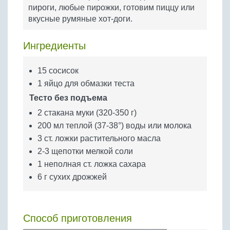
Бобовые
пироги, любые пирожки, готовим пиццу или
вкусные румяные хот-доги.
Яйца
Крупы
Ингредиенты
15 сосисок
1 яйцо для обмазки теста
Тесто без подъема
2 стакана муки (320-350 г)
200 мл теплой (37-38°) воды или молока
3 ст. ложки растительного масла
2-3 щепотки мелкой соли
1 неполная ст. ложка сахара
6 г сухих дрожжей
Способ приготовления