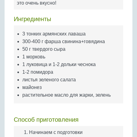
это очень вкусно!
Бобовые
Яйца
Ингредиенты
Крупы
3 тонких армянских лаваша
300-400 г фарша свинина+говядина
50 г твердого сыра
1 морковь
1 луковица и 1-2 дольки чеснока
1-2 помидора
листья зеленого салата
майонез
растительное масло для жарки, зелень
Способ приготовления
Начинаем с подготовки