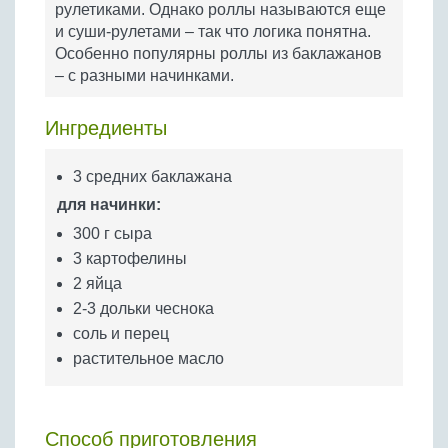
рулетиками. Однако роллы называются еще
Бобовые
и суши-рулетами – так что логика понятна.
Яйца
Особенно популярны роллы из баклажанов
Крупы
– с разными начинками.
Ингредиенты
3 средних баклажана
для начинки:
300 г сыра
3 картофелины
2 яйца
2-3 дольки чеснока
соль и перец
растительное масло
Способ приготовления