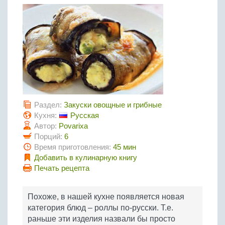
Птица
Холодные супы
Из яиц и другие
Отварное мясо
Жареная рыба
Вся птица
Супы-пюре
Овощи
Запеченное мясо
Отварная и паровая
Молочные супы
Жареная птица
Все овощи
Тушеное мясо
Выпечка
Запеченная рыба
Сладкие супы
Отварная птица
Из мясного фарша
Жареные овощи
Вся выпечка
Тушеная рыба
Соусы
Запеченная птица
Из субпродуктов
Отварные овощи
Из рыбного фарша
Торты и пирожные
Все соусы
Тушеная птица
Напитки
Из мясопродуктов
Тушеные овощи
Морепродукты
Пироги и пирожки
Из фарша птицы
Соусы к мясу
Раздел:
Закуски овощные и грибные
Все напитки
Запеченные овощи
Заготовки
Суши и роллы
Кексы и маффины
Из субпродуктов птицы
Кухня:
Русская
Соусы к рыбе
Алкогольные напитки
Автор:
Povarixa
Все заготовки
Печенье и булочки
Десерты
Соусы к овощам
Порций:
6
Безалкогольные напитки
Блины и оладьи
Ягоды и фрукты
Конфеты и сладости
Время приготовления:
45 мин
Другие соусы
Ещё...
Пиццы
Добавить в кулинарную книгу
Овощи
Десерты
Молочные продукты
Печать рецепта
Кремы
Грибы
Пельмени, вареники
Другие заготовки
Похоже, в нашей кухне появляется новая
Макароны
категория блюд – роллы по-русски. Т.е.
Грибы
раньше эти изделия назвали бы просто