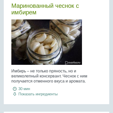
Бобовые
Маринованный чеснок с
Яйца
имбирем
Крупы
Имбирь – не только пряность, но и
великолепный консервант. Чеснок с ним
получается отменного вкуса и аромата.
30 мин
Показать ингредиенты