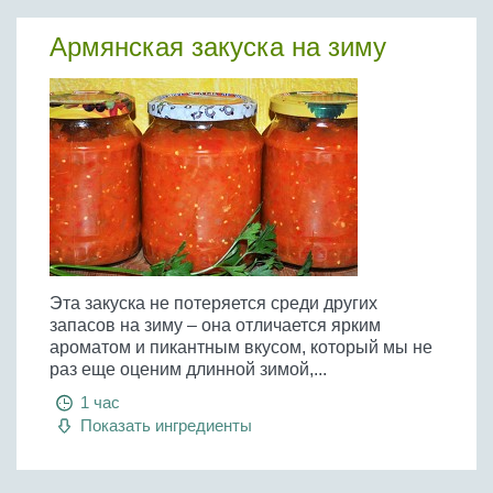
Бобовые
Армянская закуска на зиму
Яйца
Крупы
Эта закуска не потеряется среди других
запасов на зиму – она отличается ярким
ароматом и пикантным вкусом, который мы не
раз еще оценим длинной зимой,...
1 час
Показать ингредиенты