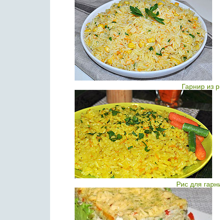
Гарнир из р
Рис для гарн