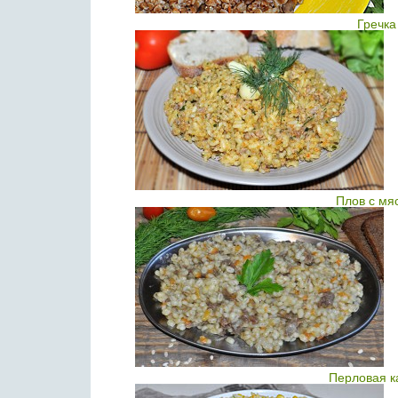
Гречка
Плов с м
Перловая к