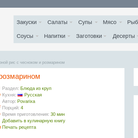
Закуски
Салаты
Супы
Мясо
Рыб
Соусы
Напитки
Заготовки
Десерты
рной рис с чесноком и розмарином
 розмарином
Раздел:
Блюда из круп
Кухня:
Русская
Автор:
Povarixa
Порций:
4
Время приготовления:
30 мин
Добавить в кулинарную книгу
Печать рецепта