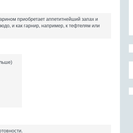
марином приобретает аппетитнейший запах и
людо, и как гарнир, например, к тефтелям или
ольше)
отовности.