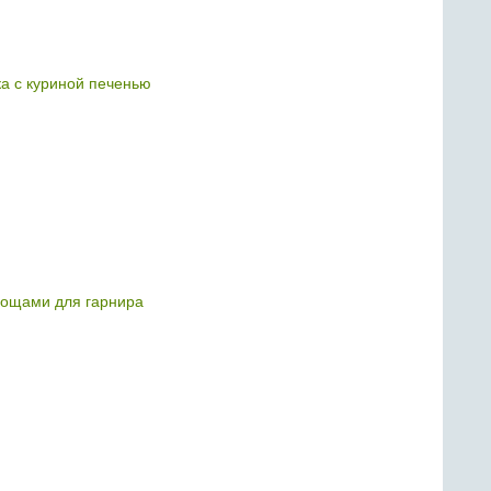
ка с куриной печенью
вощами для гарнира