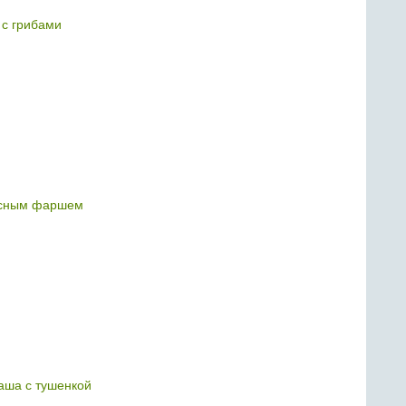
 с грибами
ясным фаршем
аша с тушенкой