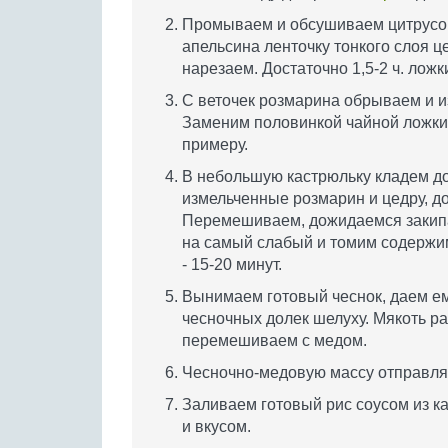
Промываем и обсушиваем цитрусо
апельсина ленточку тонкого слоя це
нарезаем. Достаточно 1,5-2 ч. ложк
С веточек розмарина обрываем и и
Заменим половинкой чайной ложки 
примеру.
В небольшую кастрюльку кладем дол
измельченные розмарин и цедру, до
Перемешиваем, дожидаемся закип
на самый слабый и томим содержим
- 15-20 минут.
Вынимаем готовый чеснок, даем ем
чесночных долек шелуху. Мякоть р
перемешиваем с медом.
Чесночно-медовую массу отправля
Заливаем готовый рис соусом из к
и вкусом.