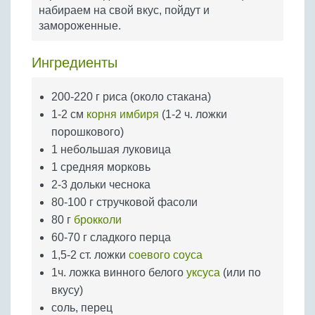
Бобовые
набираем на свой вкус, пойдут и
замороженные.
Яйца
Крупы
Ингредиенты
200-220 г риса (около стакана)
1-2 см
корня имбиря
(1-2 ч. ложки
порошкового)
1 небольшая луковица
1 средняя морковь
2-3 дольки чеснока
80-100 г стручковой фасоли
80 г
брокколи
60-70 г сладкого перца
1,5-2 ст. ложки
соевого соуса
1ч. ложка винного белого
уксуса
(или по
вкусу)
соль, перец