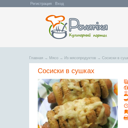
Регистрация
Вход
Главная
→
Мясо
→
Из мясопродуктов
→
Сосиски в суш
Сосиски в сушках