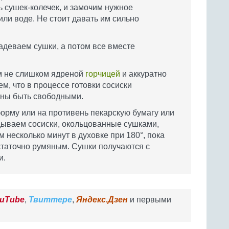
ь сушек-колечек, и замочим нужное
ли воде. Не стоит давать им сильно
адеваем сушки, а потом все вместе
м не слишком ядреной
горчицей
и аккуратно
м, что в процессе готовки сосиски
лжны быть свободными.
 форму или на противень пекарскую бумагу или
дываем сосиски, окольцованные сушками,
несколько минут в духовке при 180°, пока
остаточно румяным. Сушки получаются с
и.
uTube
,
Твиттере
,
Яндекс.Дзен
и первыми