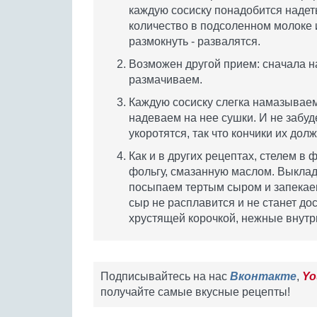
каждую сосиску понадобится надет
количество в подсоленном молоке и
размокнуть - развалятся.
Возможен другой прием: сначала н
размачиваем.
Каждую сосиску слегка намазывае
надеваем на нее сушки. И не забуде
укоротятся, так что кончики их до
Как и в других рецептах, стелем в
фольгу, смазанную маслом. Выкла
посыпаем тертым сыром и запекаем 
сыр не расплавится и не станет д
хрустящей корочкой, нежные внутр
Подписывайтесь на нас
Вконтакте
,
Yo
получайте самые вкусные рецепты!