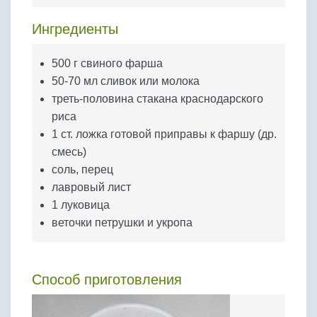
Бобовые
Ингредиенты
Яйца
Крупы
500 г свиного фарша
50-70 мл сливок или молока
треть-половина стакана краснодарского
риса
1 ст. ложка готовой приправы к фаршу (др.
смесь)
соль, перец
лавровый лист
1 луковица
веточки петрушки и укропа
Способ приготовления