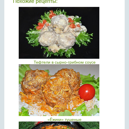
Похожие рецепты:
Тефтели в сырно-грибном соусе
«Ёжики» тушеные