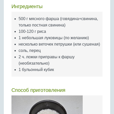
Бобовые
Ингредиенты
Яйца
Крупы
500 г мясного фарша (говядина+свинина,
только постная свинина)
100-120 г риса
1 небольшая луковицы (по желанию)
несколько веточек петрушки (или сушеная)
соль, перец
2 ч. ложки приправы к фаршу
(необязательно)
1 бульонный кубик
Способ приготовления