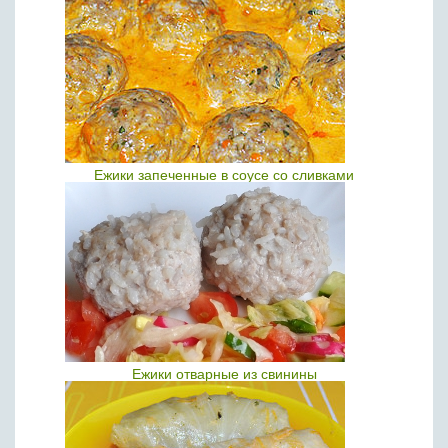
Ежики запеченные в соусе со сливками
Ежики отварные из свинины