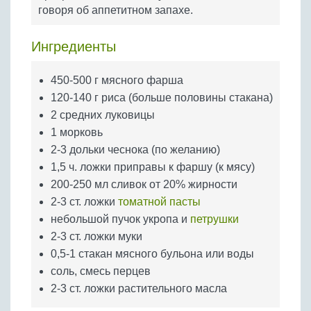
Бобовые
говоря об аппетитном запахе.
Яйца
Ингредиенты
Крупы
450-500 г мясного фарша
120-140 г риса (больше половины стакана)
2 средних луковицы
1 морковь
2-3 дольки чеснока (по желанию)
1,5 ч. ложки приправы к фаршу (к мясу)
200-250 мл сливок от 20% жирности
2-3 ст. ложки
томатной пасты
небольшой пучок укропа и
петрушки
2-3 ст. ложки муки
0,5-1 стакан мясного бульона или воды
соль, смесь перцев
2-3 ст. ложки растительного масла