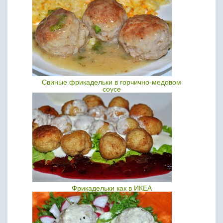
Свиные фрикадельки в горчично-медовом
соусе
Фрикадельки как в ИКЕА