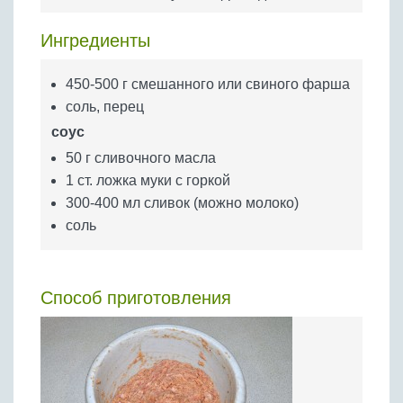
Бобовые
Яйца
Ингредиенты
Крупы
450-500 г смешанного или свиного фарша
соль, перец
соус
50 г сливочного масла
1 ст. ложка муки с горкой
300-400 мл сливок (можно молоко)
соль
Способ приготовления