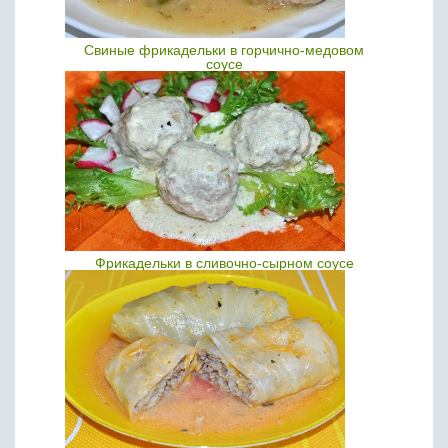
Свиные фрикадельки в горчично-медовом
соусе
Фрикадельки в сливочно-сырном соусе