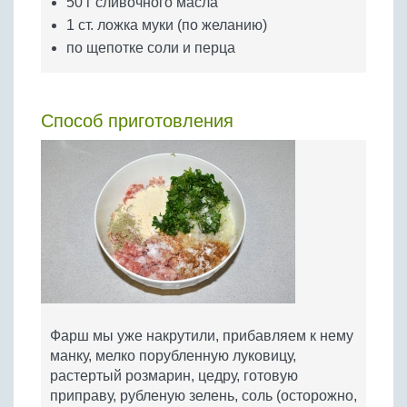
50 г сливочного масла
1 ст. ложка муки (по желанию)
по щепотке соли и перца
Способ приготовления
Фарш мы уже накрутили, прибавляем к нему
манку, мелко порубленную луковицу,
растертый розмарин, цедру, готовую
приправу, рубленую зелень, соль (осторожно,