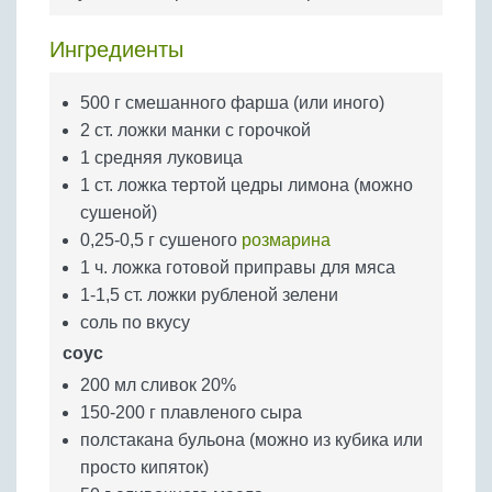
Бобовые
Яйца
Ингредиенты
Крупы
500 г смешанного фарша (или иного)
2 ст. ложки манки с горочкой
1 средняя луковица
1 ст. ложка тертой цедры лимона (можно
сушеной)
0,25-0,5 г сушеного
розмарина
1 ч. ложка готовой приправы для мяса
1-1,5 ст. ложки рубленой зелени
соль по вкусу
соус
200 мл сливок 20%
150-200 г плавленого сыра
полстакана бульона (можно из кубика или
просто кипяток)