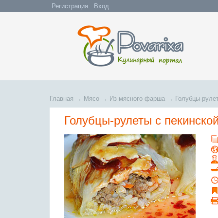
Регистрация
Вход
Главная
→
Мясо
→
Из мясного фарша
→
Голубцы-рулет
Голубцы-рулеты с пекинской