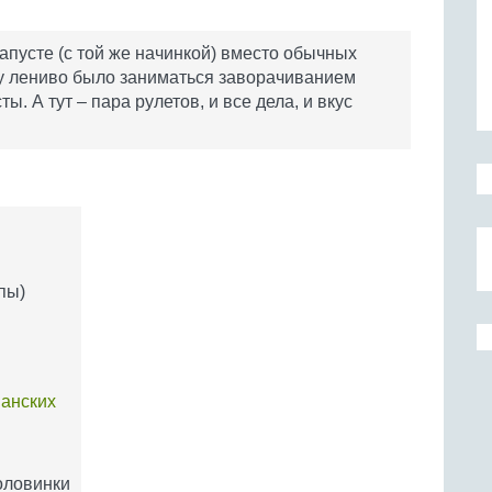
апусте (с той же начинкой) вместо обычных
му лениво было заниматься заворачиванием
 А тут – пара рулетов, и все дела, и вкус
упы)
анских
оловинки