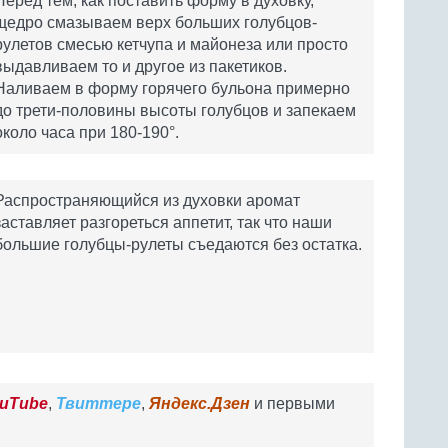
Перед тем, как поставить форму в духовку,
щедро смазываем верх больших голубцов-
рулетов смесью кетчупа и майонеза или просто
выдавливаем то и другое из пакетиков.
Наливаем в форму горячего бульона примерно
до трети-половины высоты голубцов и запекаем
около часа при 180-190°.
Распространяющийся из духовки аромат
заставляет разгореться аппетит, так что наши
большие голубцы-рулеты съедаются без остатка.
uTube
,
Твиттере
,
Яндекс.Дзен
и первыми