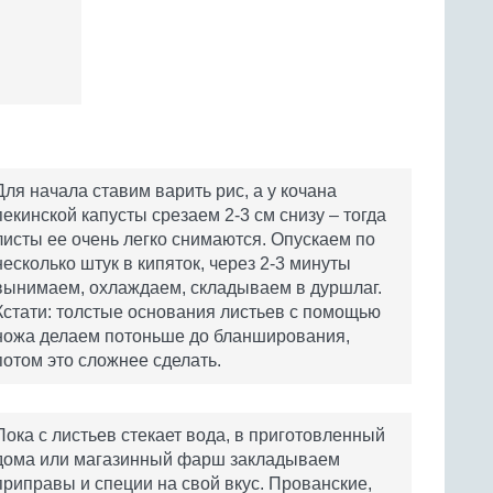
Для начала ставим варить рис, а у кочана
пекинской капусты срезаем 2-3 см снизу – тогда
листы ее очень легко снимаются. Опускаем по
несколько штук в кипяток, через 2-3 минуты
вынимаем, охлаждаем, складываем в дуршлаг.
Кстати: толстые основания листьев с помощью
ножа делаем потоньше до бланширования,
потом это сложнее сделать.
Пока с листьев стекает вода, в приготовленный
дома или магазинный фарш закладываем
приправы и специи на свой вкус. Прованские,