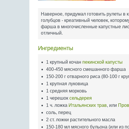
Наверное, придумал готовить рулеты в к
голубцов - креативный человек, которо
фарша в многочисленные капустные листы.
отличный.
Ингредиенты
1 крупный кочан
пекинской капусты
400-450 мясного смешанного фарша
150-200 г отварного риса (80-100 г кр
1 крупная луковица
1 средняя морковь
1 черешок
сельдерея
1 ч. ложка
Итальянских трав
, или
Пров
соль, перец
2 ст. ложки растительного масла
150-180 мл мясного бульона (или из п