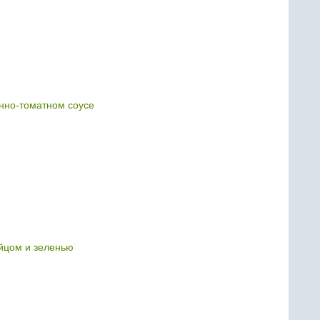
анно-томатном соусе
яйцом и зеленью