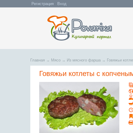
Регистрация
Вход
Главная
→
Мясо
→
Из мясного фарша
→
Говяжьи котл
Говяжьи котлеты с копчены