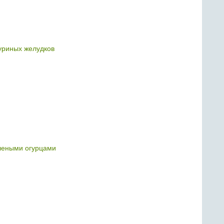
куриных желудков
леными огурцами