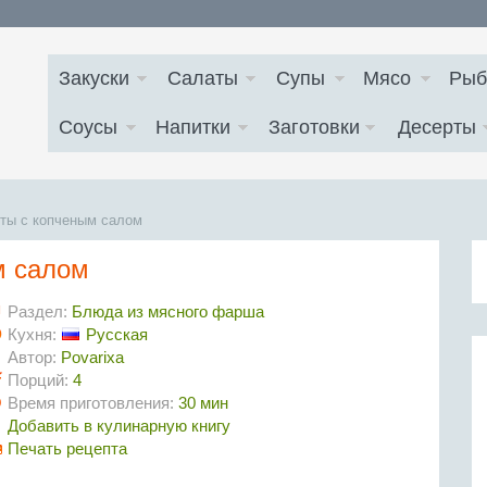
Закуски
Салаты
Супы
Мясо
Рыб
Соусы
Напитки
Заготовки
Десерты
еты с копченым салом
м салом
Раздел:
Блюда из мясного фарша
Кухня:
Русская
Автор:
Povarixa
Порций:
4
Время приготовления:
30 мин
Добавить в кулинарную книгу
Печать рецепта