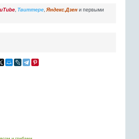
uTube
,
Твиттере
,
Яндекс.Дзен
и первыми
ясом и грибами