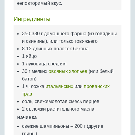
неповторимый вкус.
Бобовые
Яйца
Ингредиенты
Крупы
350-380 г домашнего фарша (из говядины
и свинины), или только говяжьего
8-12 длинных полосок бекона
1 яйцо
1 луковица средняя
30 г мелких
овсяных хлопьев
(или белый
батон)
1 ч. ложка
итальянских
или
прованских
трав
соль, свежемолотая смесь перцев
2 ст. ложки растительного масла
начинка
свежие шампиньоны – 200 г (другие
грибы)