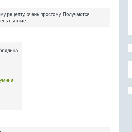
му рецепту, очень простому. Получаются
чень сытные.
говядина
кумина