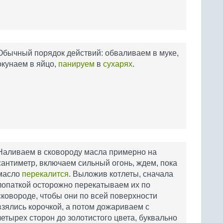
Обычный порядок действий: обваливаем в муке,
окунаем в яйцо,
панируем
в
сухарях
.
Наливаем в сковороду масла примерно на
сантиметр, включаем сильный огонь, ждем, пока
масло
перекалится
. Выложив котлеты, сначала
лопаткой осторожно перекатываем их по
сковороде, чтобы они по всей поверхности
взялись корочкой, а потом дожариваем с
четырех сторон до золотистого цвета, буквально