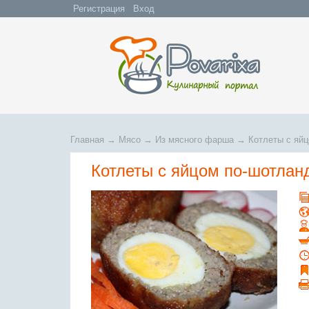
Регистрация
Вход
Главная
→
Мясо
→
Из мясного фарша
→
Котлеты с яй
Котлеты с яйцом по-шотлан