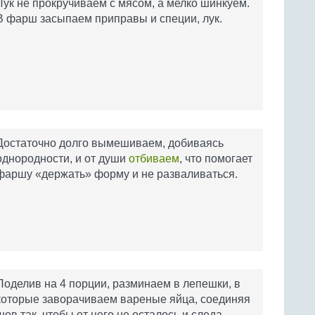
Лук не прокручиваем с мясом, а мелко шинкуем.
В фарш засыпаем приправы и специи, лук.
Достаточно долго вымешиваем, добиваясь
однородности, и от души
отбиваем
, что помогает
фаршу «держать» форму и не разваливаться.
Поделив на 4 порции, разминаем в лепешки, в
которые заворачиваем вареные яйца, соединяя
шов так, чтобы от него не осталось и следа.