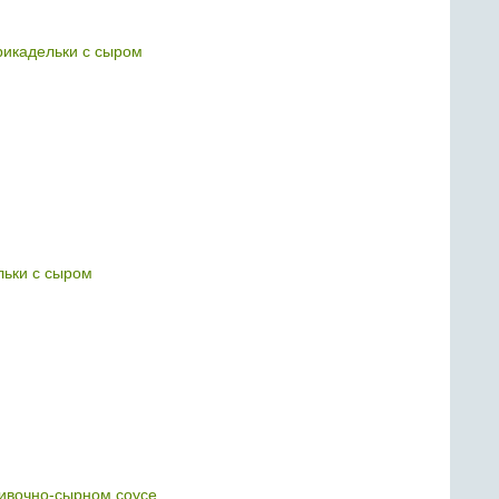
икадельки с сыром
ьки с сыром
ивочно-сырном соусе