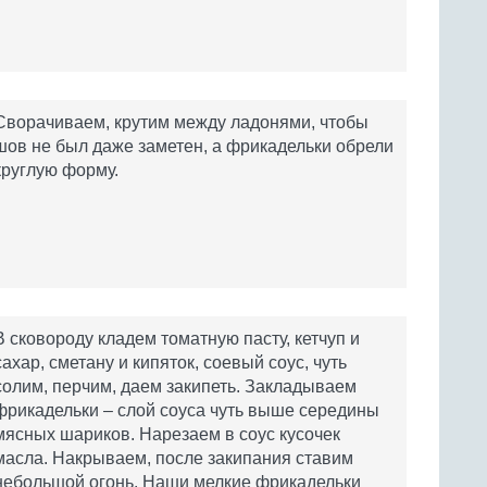
Сворачиваем, крутим между ладонями, чтобы
шов не был даже заметен, а фрикадельки обрели
круглую форму.
В сковороду кладем томатную пасту, кетчуп и
сахар, сметану и кипяток, соевый соус, чуть
солим, перчим, даем закипеть. Закладываем
фрикадельки – слой соуса чуть выше середины
мясных шариков. Нарезаем в соус кусочек
масла. Накрываем, после закипания ставим
небольшой огонь. Наши мелкие фрикадельки