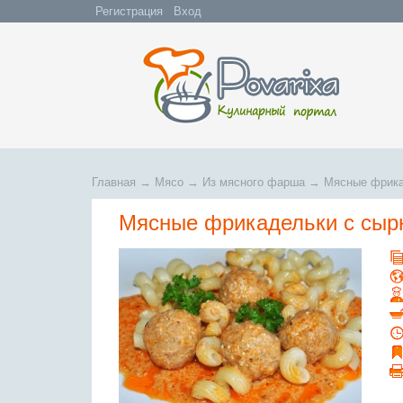
Регистрация
Вход
Главная
→
Мясо
→
Из мясного фарша
→
Мясные фрика
Мясные фрикадельки с сыр