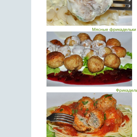
Мясные фрикадельки 
Фрикадель