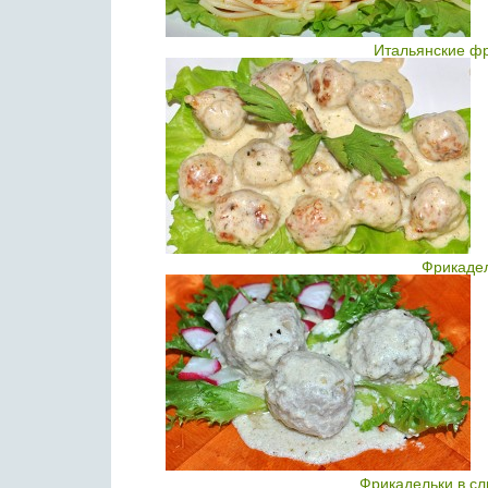
Итальянские фр
Фрикадел
Фрикадельки в сл