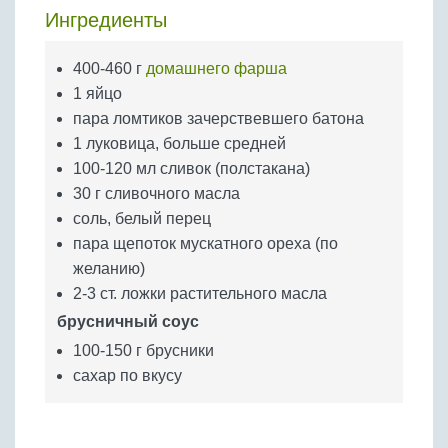
Бобовые
Ингредиенты
Яйца
400-460 г
домашнего фарша
Крупы
1 яйцо
пара ломтиков зачерствевшего батона
1 луковица, больше средней
100-120 мл сливок (полстакана)
30 г сливочного масла
соль, белый перец
пара щепоток мускатного ореха (по
желанию)
2-3 ст. ложки растительного масла
брусничный соус
100-150 г брусники
сахар по вкусу