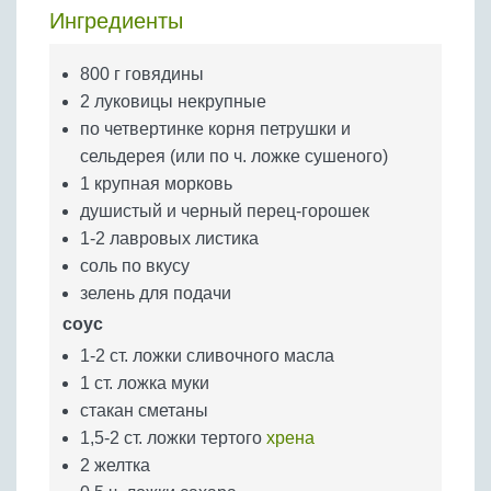
Бобовые
Ингредиенты
Яйца
800 г говядины
Крупы
2 луковицы некрупные
по четвертинке корня петрушки и
сельдерея (или по ч. ложке сушеного)
1 крупная морковь
душистый и черный перец-горошек
1-2 лавровых листика
соль по вкусу
зелень для подачи
соус
1-2 ст. ложки сливочного масла
1 ст. ложка муки
стакан сметаны
1,5-2 ст. ложки тертого
хрена
2 желтка