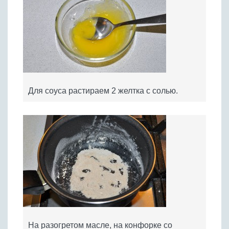
Для соуса растираем 2 желтка с солью.
На разогретом масле, на конфорке со