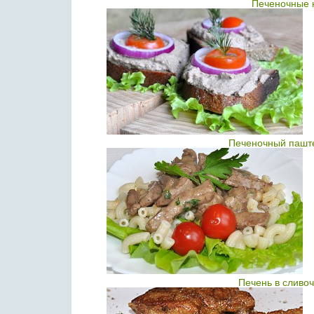
Печеночные к
Печеночный паште
Печень в сливо