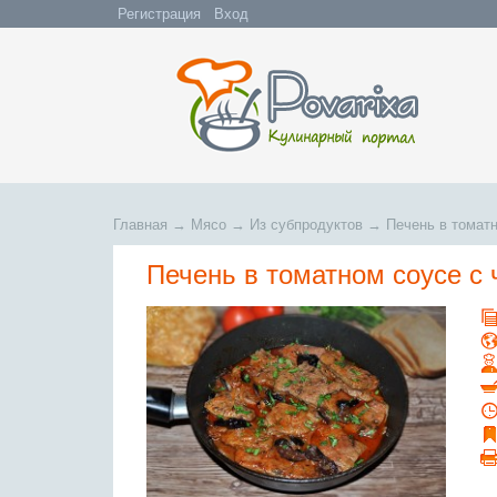
Регистрация
Вход
Главная
→
Мясо
→
Из субпродуктов
→
Печень в томат
Печень в томатном соусе с