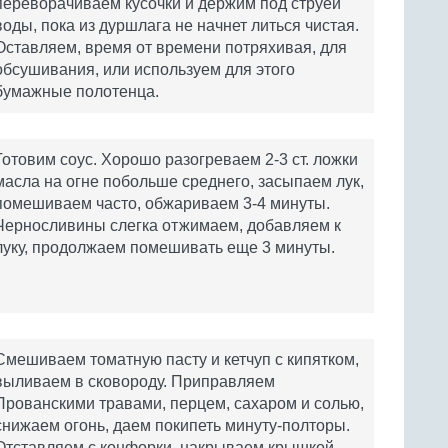
переворачиваем кусочки и держим под струей
воды, пока из дуршлага не начнет литься чистая.
Оставляем, время от времени потряхивая, для
обсушивания, или используем для этого
бумажные полотенца.
Готовим соус. Хорошо разогреваем 2-3 ст. ложки
масла на огне побольше среднего, засыпаем лук,
помешиваем часто, обжариваем 3-4 минуты.
Черносливины слегка отжимаем, добавляем к
луку, продолжаем помешивать еще 3 минуты.
Смешиваем томатную пасту и кетчуп с кипятком,
выливаем в сковороду. Приправляем
Прованскими травами, перцем, сахаром и солью,
снижаем огонь, даем покипеть минуту-полторы.
Отставляем с конфорки, накрываем крышкой.