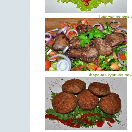
Говяжья печень 
Жареная куриная печ