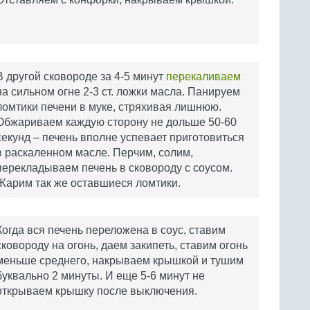
В другой сковороде за 4-5 минут
перекаливаем
на сильном огне 2-3 ст. ложки масла. Панируем
ломтики печени в муке, стряхивая лишнюю.
Обжариваем каждую сторону не дольше 50-60
секунд – печень вполне успевает приготовиться
в раскаленном масле. Перчим, солим,
перекладываем печень в сковороду с соусом.
Жарим так же оставшиеся ломтики.
Когда вся печень переложена в соус, ставим
сковороду на огонь, даем закипеть, ставим огонь
меньше среднего, накрываем крышкой и тушим
буквально 2 минуты. И еще 5-6 минут не
открываем крышку после выключения.