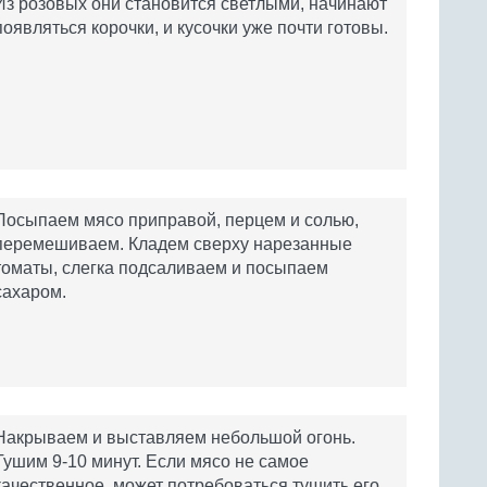
Из розовых они становится светлыми, начинают
появляться корочки, и кусочки уже почти готовы.
Посыпаем мясо приправой, перцем и солью,
перемешиваем. Кладем сверху нарезанные
томаты, слегка подсаливаем и посыпаем
сахаром.
Накрываем и выставляем небольшой огонь.
Тушим 9-10 минут. Если мясо не самое
качественное, может потребоваться тушить его