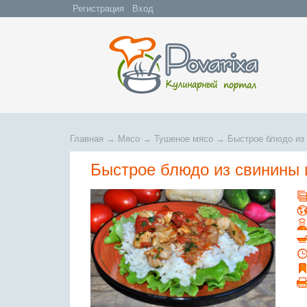
Регистрация
Вход
Главная
→
Мясо
→
Тушеное мясо
→
Быстрое блюдо из 
Быстрое блюдо из свинины 