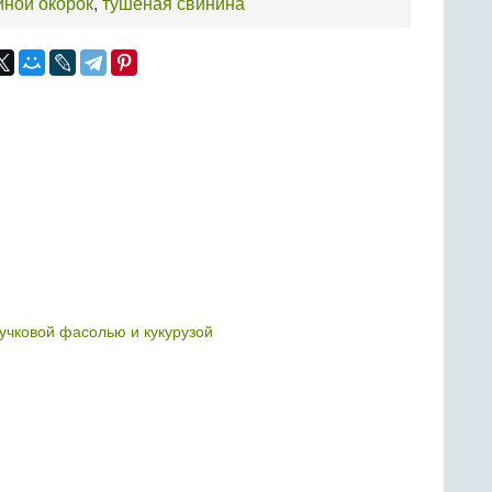
иной окорок
,
тушеная свинина
ручковой фасолью и кукурузой