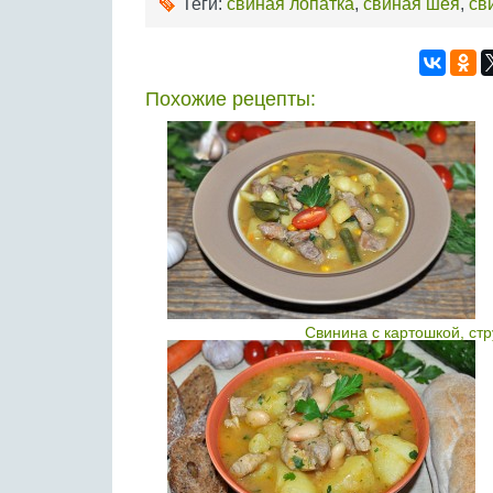
Теги:
свиная лопатка
,
свиная шея
,
св
Похожие рецепты:
Свинина с картошкой, ст