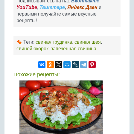
Подписывайтесь на нас
Вконтакте
,
YouTube
,
Твиттере
,
Яндекс.Дзен
и
первыми получайте самые вкусные
рецепты!
Теги:
свиная грудинка
,
свиная шея
,
свиной окорок
,
запеченная свинина
Похожие рецепты: