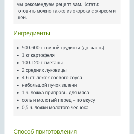
Бобовые
мы рекомендуем рецепт вам. Кстати:
готовить можно также из окорока с жирком и
Яйца
шеи.
Крупы
Ингредиенты
500-600 г свиной грудинки (др. часть)
1 кг картофеля
100-120 г сметаны
2 средних луковицы
4-6 ст. ложек соевого соуса
небольшой пучок зелени
1 ч. ложка приправы для мяса
соль и молотый перец – по вкусу
0,5 ч. ложки молотого чеснока
Способ приготовления