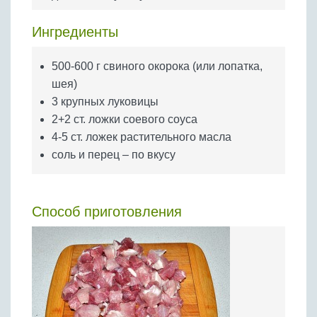
Бобовые
Яйца
Ингредиенты
Крупы
500-600 г свиного окорока (или лопатка,
шея)
3 крупных луковицы
2+2 ст. ложки соевого соуса
4-5 ст. ложек растительного масла
соль и перец – по вкусу
Способ приготовления