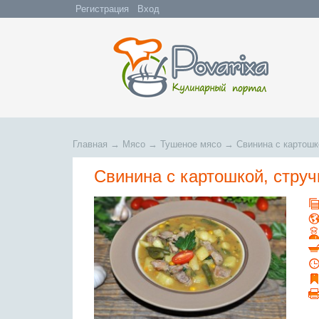
Регистрация
Вход
Главная
→
Мясо
→
Тушеное мясо
→
Свинина с картошк
Свинина с картошкой, стру