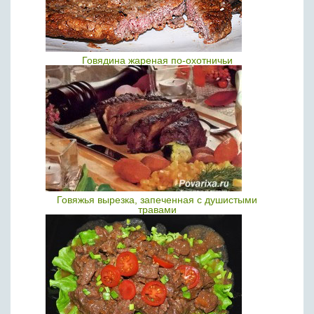
Говядина жареная по-охотничьи
Говяжья вырезка, запеченная с душистыми
травами