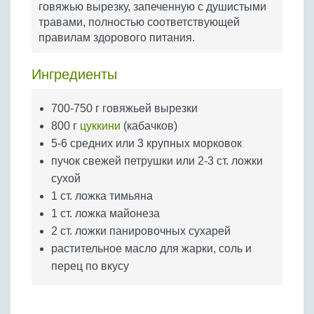
говяжью вырезку, запеченную с душистыми
Бобовые
травами, полностью соответствующей
Яйца
правилам здорового питания.
Крупы
Ингредиенты
700-750 г говяжьей вырезки
800 г
цуккини
(кабачков)
5-6 средних или 3 крупных морковок
пучок свежей петрушки или 2-3 ст. ложки
сухой
1 ст. ложка тимьяна
1 ст. ложка майонеза
2 ст. ложки панировочных сухарей
растительное масло для жарки, соль и
перец по вкусу