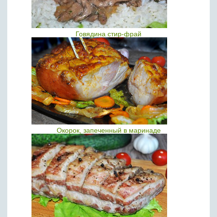
Говядина стир-фрай
Окорок, запеченный в маринаде