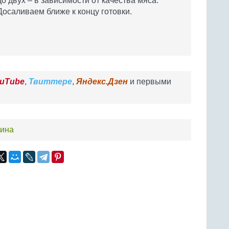
до двух – в зависимости от качества мяса.
Досаливаем ближе к концу готовки.
uTube
,
Твиттере
,
Яндекс.Дзен
и первыми
дина