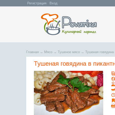
Регистрация
Вход
Главная
→
Мясо
→
Тушеное мясо
→
Тушеная говядина 
Тушеная говядина в пикант