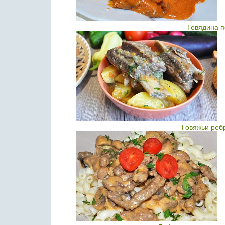
Говядина п
Говяжьи реб