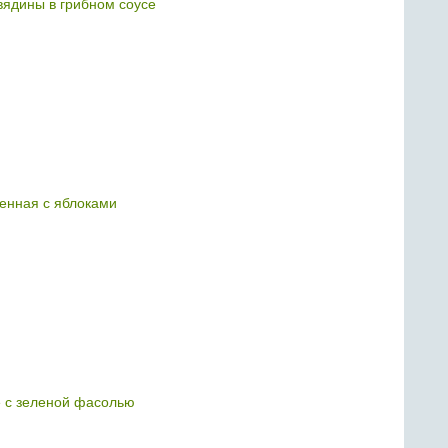
вядины в грибном соусе
шенная с яблоками
е с зеленой фасолью