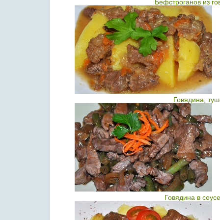
Бефстроганов из го
Говядина, ту
Говядина в соус