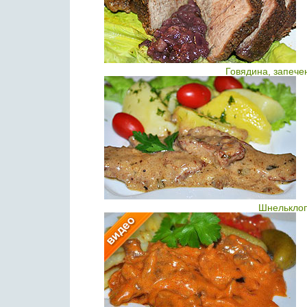
Говядина, запече
Шнельклоп