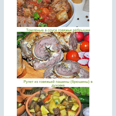
Томлёные в соусе говяжьи рёбрышки
Рулет из говяжьей пашины (брюшины) в
духовке