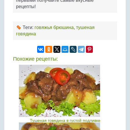
первыми получайте самые вкусные
рецепты!
Теги:
говяжья брюшина
,
тушеная
говядина
Похожие рецепты:
Тушеная говядина в густой подливке