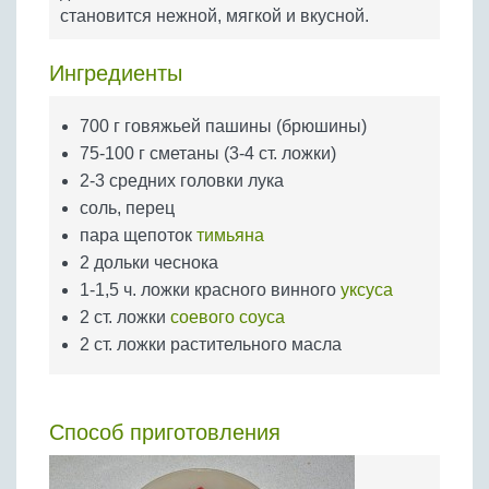
Бобовые
становится нежной, мягкой и вкусной.
Яйца
Ингредиенты
Крупы
700 г говяжьей пашины (брюшины)
75-100 г сметаны (3-4 ст. ложки)
2-3 средних головки лука
соль, перец
пара щепоток
тимьяна
2 дольки чеснока
1-1,5 ч. ложки красного винного
уксуса
2 ст. ложки
соевого соуса
2 ст. ложки растительного масла
Способ приготовления