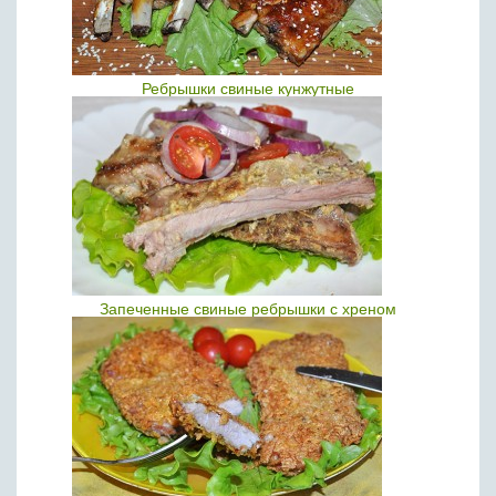
Ребрышки свиные кунжутные
Запеченные свиные ребрышки с хреном