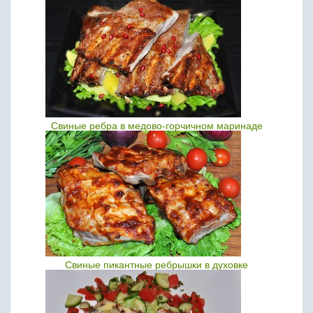
Свиные ребра в медово-горчичном маринаде
Свиные пикантные ребрышки в духовке