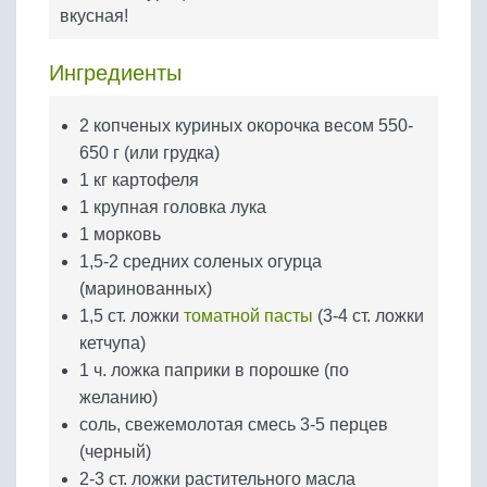
Бобовые
вкусная!
Яйца
Ингредиенты
Крупы
2 копченых куриных окорочка весом 550-
650 г (или грудка)
1 кг картофеля
1 крупная головка лука
1 морковь
1,5-2 средних соленых огурца
(маринованных)
1,5 ст. ложки
томатной пасты
(3-4 ст. ложки
кетчупа)
1 ч. ложка паприки в порошке (по
желанию)
соль, свежемолотая смесь 3-5 перцев
(черный)
2-3 ст. ложки растительного масла